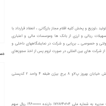
،توزيع و پخش کليه اقلام مجاز بازرگاني ، انعقاد قرارداد با
يلات ريالي و ارزي از بانک ها وموسسات مالي و اعتباري
ولتي و خصوصي ـ برپايي و شرکت در نمايشگاههاي داخلي و
از شرکت هاي بين المللي.در صورت لزوم پس از اخذ مجوزهاي
دست
-مركز اصلي شركت: تهران، ميرداماد ميدان مادر نبش خيابان بهروز پ7و 8 برج بيژن طبقه 4 واحد 2 کدپستي
حسن موسالوي به سمت مديرعامل و رئیس هیئت مدیره به شماره ملي 1728240204 دارنده 196000000 ريال سهم