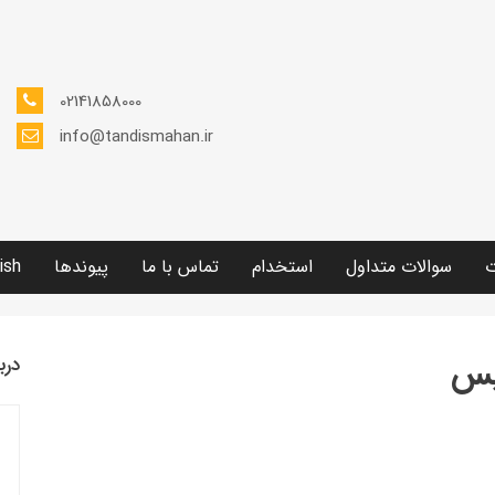
02141858000
info@tandismahan.ir
ت
سوالات متداول
استخدام
تماس با ما
پیوندها
ish
یس
درب