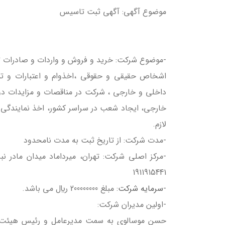
موضوع آگهی: آگهي ثبت تاسيس
-موضوع شركت: خريد و فروش و واردات و صادرات توليد 
اشخاص حقيقي و حقوقي ،اخذوام و اعتبارات و تسه
داخلي و خارجي ، شرکت در مناقصات و مزايدات د
خارجي، ايجاد شعب در سراسر کشور، اخذ نمايندگي 
لازم.
-مدت شركت: از تاریخ ثبت به مدت نامحدود
1911915441
-
سرمايه شركت
: مبلغ 200000000 ريال مي باشد.
-اولين مديران شركت: