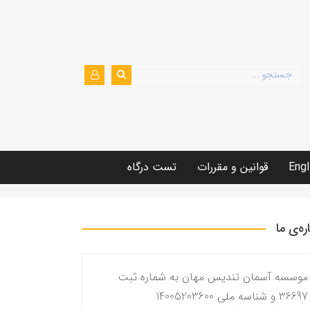
Engl
قوانین و مقررات
تست درگاه
اره‌ی ما
موسسه آسمان تندیس مهان به شماره ثبت
36697 و شناسه ملی 14005203600