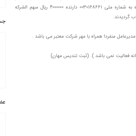
الشركه- طاهره افروزي به سمت عضو هيئت مديره به شماره ملي 0030168661 دارنده 4000000 ريال سهم الشركه
ب گردیدند.
جس
 مديرعامل منفردا همراه با مهر شرکت معتبر مي باشد .
انه فعالیت نمی باشد.). (ثبت تندیس مهان)
عضو