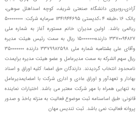
آزادي،روبروي دانشگاه صنعتي شريف، كوچه اسداهلل سوهي،
پالک ۱۶ ،طبقه ۴ ،كدپستي ۱۳۴۱۹۴۴۶۹۵ سرمايه شركت: ۵۰۰۰۰۰۰۰۰
ريالمي باشد. اولين مديران: خانم مستوره آغاز به شماره ملي
۳۳۷۰۰۹۴۸۲۷ دارنده۱۵۰۰۰۰۰۰۰ ريال به سمت رئيس هيئت مديره
وآقاي علي
بشتام
به شماره ملي ۳۳۷۹۹۸۲۵۹۸ دارنده ۳۵۰۰۰۰۰۰۰
ريال سهم الشركه به سمت مديرعامل و عضو هيئت مديره برايمدت
نامحدود انتخاب گرديدند. دارندگان حق امضا: كليه اوراق و اسناد
بهادار و تعهدآور و اوراق عادي و اداري شركت با امضايمديرعامل
به تنهايي همراه با مهر شركت معتبر مي باشد. اختيارات نماينده
قانوني: طبق اساسنامه ثبت موضوع فعاليت به منزله ياخذ و صدور
پروانه فعاليت نمي باشد. ثبت تندیس مهان