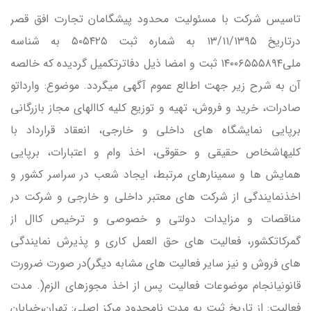
تاسيس شركت با مسئوليت محدود پيشگامان تجارت افق قصر
درتاريخ ۱۳/۱۱/۱۳۹۵ به شماره ثبت ۵۰۵۴۲۵ به شناسه
ملي۱۴۰۰۶۵۵۵۸۹۴ ثبت و امضا ذيل دفاترتكميل گرديده كه خالصه
آن به شرح زير جهت اطالع عموم آگهي ميگردد. موضوع: وارداتو
صادرات، خريد و فروش، تهيه و توزيع كليه كاالهاي مجاز بازرگاني
برپايي نمايشگاه هاي داخلي و خارجي، انعقاد قرارداد با
كليهاشخاص حقيقي و حقوقي، اخذ وام و اعتبارات، برپايي
همايش ها و سمينارهاي مرتبط، ايجاد شعب در سراسر كشور و
اخذنمايندگي از شركت هاي معتبر داخلي و خارجي و شركت در
مناقصات و مزايدات دولتي و خصوصي و ترخيص كاال از
گمركاتكشور، فعاليت هاي حق العمل كاري و پذيرش نمايندگي
هاي فروش و نيز ساير فعاليت هاي مشابه ديگر)در صورت ضرورت
قانونيانجام موضوعات فعاليت پس از اخذ مجوزهاي الزم(. مدت
فعاليت: از تاريخ ثبت به مدت نامحدود مركز اصلي: تهران،خيابان