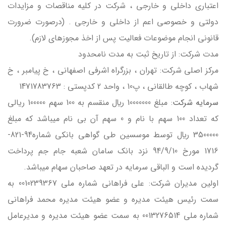
اعتباري داخلي و خارجي ، شرکت در کليه مناقصات و مزايدات
دولتي و خصوصي اعم از داخلي و خارجي . (درصورت ضرورت
قانونی انجام موضوعات فعالیت پس از اخذ مجوزهای لازم).
مدت شركت: از تاريخ ثبت به مدت نامحدود
مركز اصلي شركت: تهران ، بزرگراه اشرفي اصفهاني ، خ پيامبر ، خ
شهاب ، کوچه طالقاني ، پ10 ، واحد 2 کدپستي : 1471783763
سرمايه شركت
: مبلغ 10000000 ريال منقسم به 100 سهم 100000 ريالي
كه تعداد 100 سهم با نام و 0 سهم آن بي نام ميباشد كه مبلغ
3500000 ريال توسط موسسين طي گواهي بانكي شماره94-821-
1716 مورخ 94/9/10 نزد بانك سامان شعبه جام جم پرداخت
گرديده است و الباقي سرمايه در تعهد صاحبان سهام ميباشد.
اولين مديران شركت: علي فراهاني شماره ملي 0010239367 به
سمت رئيس هيئت مديره و عضو هيئت مديره محمد فراهاني
شماره ملي 0013276514 به سمت عضو هيئت مديره و مديرعامل