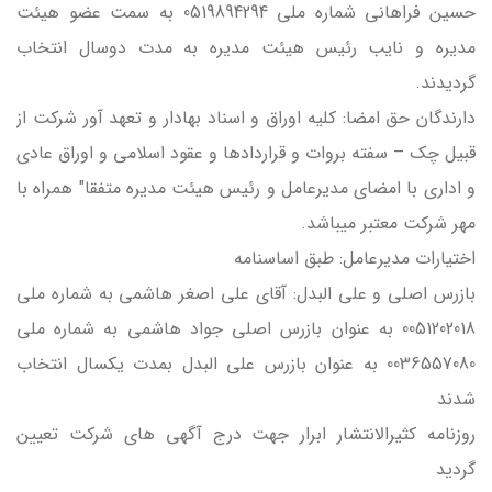
حسين فراهاني شماره ملي 0519894294 به سمت عضو هيئت
مديره و نايب رئيس هيئت مديره به مدت دوسال انتخاب
گرديدند.
دارندگان حق امضا: كليه اوراق و اسناد بهادار و تعهد آور شركت از
قبيل چک – سفته بروات و قراردادها و عقود اسلامي و اوراق عادي
و اداري با امضاي مديرعامل و رئيس هيئت مديره متفقا" همراه با
مهر شرکت معتبر ميباشد.
اختيارات مديرعامل: طبق اساسنامه
بازرس اصلي و علي البدل: آقاي علي اصغر هاشمي به شماره ملي
0051202018 به عنوان بازرس اصلي جواد هاشمي به شماره ملي
0036557080 به عنوان بازرس علي البدل بمدت یکسال انتخاب
شدند
روزنامه کثیرالانتشار ابرار جهت درج آگهي هاي شرکت تعيين
گرديد