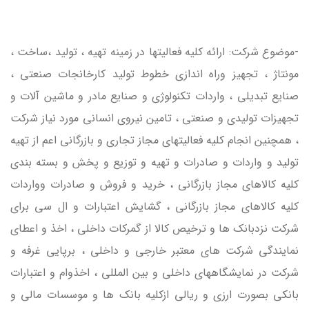
-موضوع شركت: ارائه کليه فعاليتها در زمينه تهيه ، توليد ،ساخت ،
مونتاژ ، تجهيز وراه اندازي خطوط توليد کارخانجات صنعتي ،
صنايع تبديلي ، واردات تکنولوژي و صنايع مادر و ماشين آلات و
تجهيزات توليدي و صنعتي ، تامين نيروي انساني مورد نياز شرکت
، همچنين انجام کليه فعاليتهاي مجاز تجاري و بازرگاني اعم از تهيه
توليد و واردات و صادرات و تهيه و توزيع و پخش و بسته بندي
کليه کالاهاي مجاز بازرگاني ، خريد و فروش و صادرات وواردات
کليه کالاهاي مجاز بازرگاني ، گشايش اعتبارات و ال سي براي
شرکت نزدبانک ها و ترخيص کالا از گمرکات داخلي ، اخذ و اعطاي
نمايندگي شرکت هاي معتبر خارجي و داخلي ، برپايي غرفه و
شرکت در نمايشگاههاي داخلي و بين المللي ، اخذوام و اعتبارات
بانکي بصورت ارزي و ريالي ازکليه بانک ها و موسسات مالي و