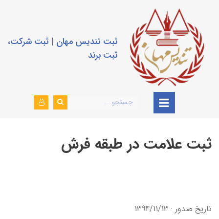
ثبت تندیس مهان | ثبت شرکت،
ثبت برند
ثبت علامت در طبقه فرش
تاريخ صدور : 1394/11/13