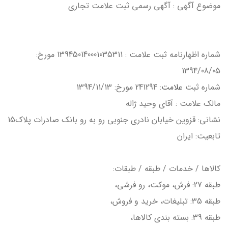
موضوع آگهی : آگهي رسمي ثبت علامت تجاري
شماره اظهارنامه ثبت علامت : 139450140001035311 مورخ:
1394/08/05
شماره ثبت
علامت
: 241294 مورخ: 1394/11/13
مالك علامت : آقاي وحيد ژاله
نشاني: قزوين خيابان نادري جنوبي رو به رو بانك صادرات پلاك15
تابعيت: ايران
كالاها / خدمات / طبقه / طبقات:
طبقه 27: فرش، موكت، رو فرشي،
طبقه 35: تبليغات، خريد و فروش،
طبقه 39: بسته بندي كالاها،