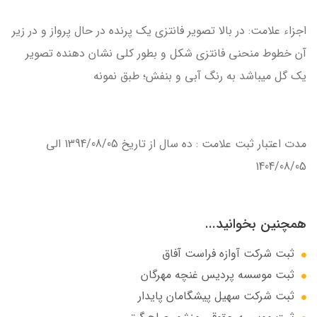
اجزاء علامت: در بالا تصوير فانتزي يك پرنده در حال پرواز و در زير
آن خطوط منحني فانتزي شكل و بطور كلي نشان دهنده تصوير
يك گل ميباشد به رنگ آبي و بنفش؛ طبق نمونه
مدت اعتبار ثبت علامت : ده سال از تاريخ 1394/08/05 الي
1404/08/05
همچنین بخوانید...
ثبت شرکت آوازه فراست آفاق
ثبت موسسه پردیس غنچه مهرگان
ثبت شرکت سهيل پيشگامان پايدار