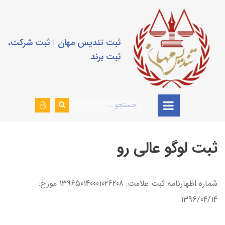
ثبت تندیس مهان | ثبت شرکت،
ثبت برند
ثبت لوگو عالی رو
شماره اظهارنامه ثبت علامت: 139650140001026208 مورخ:
1396/04/14