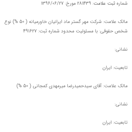
شماره
ثبت علامت
: 281439 مورخ: 1396/06/27
مالك علامت: شركت مهر گستر ماد ايرانيان خاورميانه ( 50 %) نوع
شخص حقوقي: با مسئوليت محدود شماره ثبت: 491627
نشاني:
تابعيت: ايران
مالك علامت: آقاي سيدحميدرضا ميرمهدي كمجاني ( 50 %)
نشاني:
تابعيت: ايران