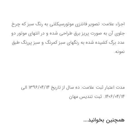
اجزاء علامت: تصوير فانتزي موتورسيكلتي به رنگ سبز كه چرخ
جلوي آن به صورت پريز برق طراحي شده و در انتهاي موتور دو
عدد برگ كشيده شده به رنگهاي سبز كمرنگ و سبز پررنگ طبق
نمونه.
مدت اعتبار ثبت علامت: ده سال از تاريخ 1396/04/14 الي
1406/04/14. ثبت تندیس مهان
همچنین بخوانید...