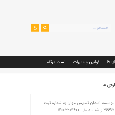
Engl
قوانین و مقررات
تست درگاه
اره‌ی ما
موسسه آسمان تندیس مهان به شماره ثبت
36697 و شناسه ملی 14005203600