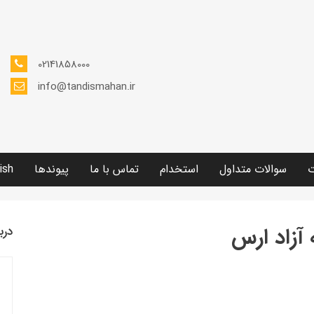
02141858000
info@tandismahan.ir
ت
سوالات متداول
استخدام
تماس با ما
پیوندها
ish
 آزاد ارس
درب