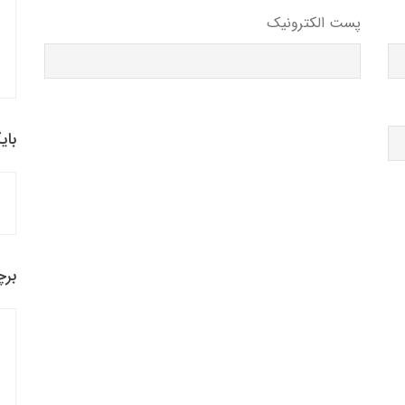
پست الکترونیک
بای
برچ