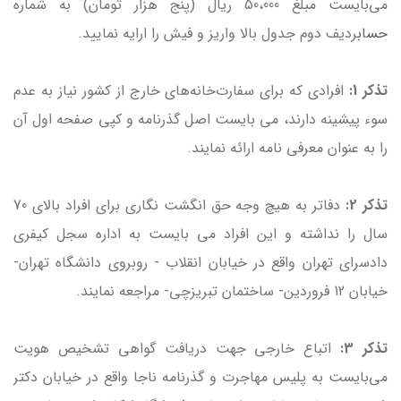
می‌بایست مبلغ 50،000 ریال (پنج هزار تومان) به شماره
حساب
ردیف دوم جدول بالا واریز و فیش را ارایه نمایید.
تذکر 1:
افرادي که براي سفارت‌خانه‌هاي خارج از كشور نياز به عدم
سوء پيشينه دارند، مي بايست اصل گذرنامه و كپي صفحه اول آن
را به عنوان معرفي نامه ارائه نمايند.
تذکر 2:
دفاتر به هيچ وجه حق انگشت نگاري براي افراد بالاي 70
سال را نداشته و این افراد مي بايست به اداره سجل كيفري
دادسراي تهران واقع در خيابان انقلاب - روبروي دانشگاه تهران-
خيابان 12 فروردين- ساختمان تبريزچي- مراجعه نمایند.
تذکر 3:
اتباع خارجی جهت دریافت گواهی تشخيص هويت
مي‌بايست به پليس مهاجرت و گذرنامه ناجا واقع در خیابان دکتر