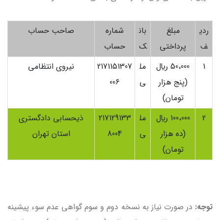
ردي
مبلغ
بان
شماره
صاحب حساب
ف
پرداختي
ک
حساب
1
50،000 ريال
مل
2171151307
نیروی انتظامی
(پنج هزار
ی
006
تومان)
2
100،000 ريال
مل
217129133
ذيحسابى دادگسترى
(ده هزار
ی
8004
استان تهران
تومان)
توجه:
در صورت نیاز به نسخه دوم و سوم گواهی عدم سوء پیشینه