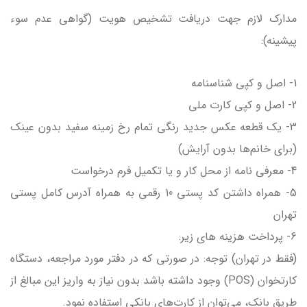
مدارک لازم جهت دريافت تشخيص هويت (گواهي عدم سوء
پيشينه):
1- اصل و کپی شناسنامه
2- اصل و کپی كارت ملي
3- يك قطعه عكس جديد رنگي تمام رخ زمينه سفيد بدون عينك
(براي خانم‌ها بدون آرايش)
4- معرفي نامه از محل كار و يا تكميل فرم درخواست
5- همراه داشتن كد پستي 10 رقمي به همراه آدرس كامل پستي
تهران
6- پرداخت هزينه هاي زیر:
(فقط در تهران) توجه: در صورتی که در دفتر مورد مراجعه، دستگاه
کارتخوان (POS) وجود داشته باشد بدون نیاز به واریز این مبالغ از
طریق بانک، می‌توان از کارت‌های بانکی استفاده نمود.