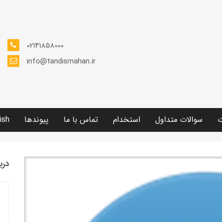
02141858000
info@tandismahan.ir
ت
سوالات متداول
استخدام
تماس با ما
پیوندها
ish
درب