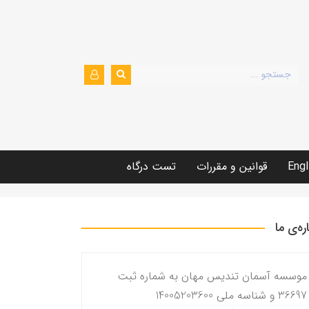
Engl
قوانین و مقررات
تست درگاه
اره‌ی ما
موسسه آسمان تندیس مهان به شماره ثبت
36697 و شناسه ملی 14005203600