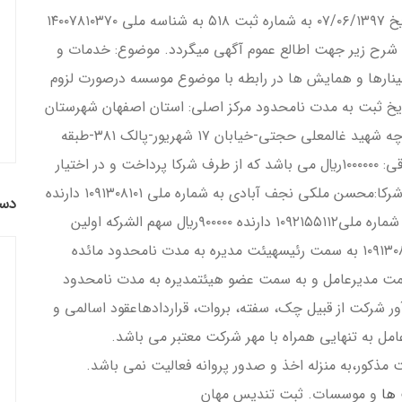
تاسيس موسسه غيرتجاري زيبا آفرينان هستي درتاريخ ۰۷/۰۶/۱۳۹۷ به شماره ثبت ۵۱۸ به شناسه ملي ۱۴۰۰۷۸۱۰۳۷۰
ه شرح زير جهت اطالع عموم آگهي ميگردد. موضوع: خدمات و
سمينارها و همايش ها در رابطه با موضوع موسسه درصورت لزوم
اريخ ثبت به مدت نامحدود مركز اصلي: استان اصفهان شهرستان
نجف آباد بخش مركزي شهر نجف آباد-محله باهنركوچه شهيد غالمعلي حجتي-خيابان ۱۷ شهريور-پالک ۳۸۱-طبقه
همكف- كدپستي ۸۵۱۳۶۶۷۳۵۱ سرمايه شخصيتحقوقي: ۱۰۰۰۰۰۰ريال مي باشد كه از طرف شركا پرداخت و در اختيار
هيئت مديره قرار گرفت اسامي و ميزان سهم الشركه شركا:محسن ملكي نجف آبادي به شماره ملي ۱۰۹۱۳۰۸۱۰۱ دارنده
دست
۱۰۰۰۰۰ريال سهم الشركه مائده عابديني نجف آبادي به شماره ملي۱۰۹۲۱۵۵۱۱۲ دارنده ۹۰۰۰۰۰ريال سهم الشركه اولين
مديران: محسن ملكي نجف آبادي به شماره ملي ۱۰۹۱۳۰۸۱۰۱ به سمت رئيسهيئت مديره به مدت نامحدود مائده
جف آبادي به شماره ملي ۱۰۹۲۱۵۵۱۱۲ به سمت مديرعامل و به سمت عضو هيئتمديره به مدت نامحدود
دآور شركت از قبيل چک، سفته، بروات، قراردادهاعقود اسالمي و
امل به تنهايي همراه با مهر شركت معتبر مي باشد.
مذكور،به منزله اخذ و صدور پروانه فعاليت نمي باشد.
ها
و موسسات. ثبت تندیس مهان