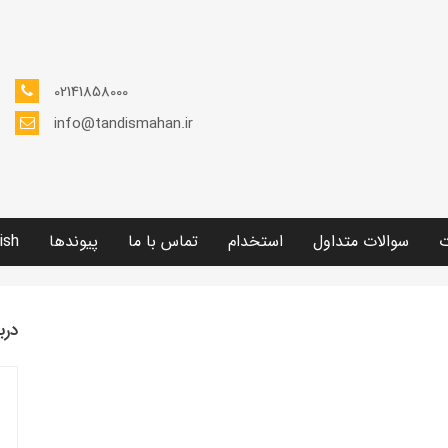
02141858000
info@tandismahan.ir
ت
سوالات متداول
استخدام
تماس با ما
پیوندها
ish
درب