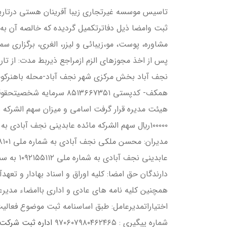
ثبت وامضا ذيل دفاترتكميل گرديده كه خالصه آن ب
مشاوره، پوست، مو،زيبائي و ليزر، الغري، برگزاري 
پس از اخذ مجوزهاي الزم ازمراجع ذيربط مدت: از ت
عابديني ن
دارندگان حق امضا: كليه اوراق و اسناد بهادار و تعه
همچنين كليه نامه هاي عادي و اداري باامضاء مديرع
اختياراتمديرعامل: طبق اساسنامه ثبت موضوع فعاليت 
شماره پيگيري : ۹۷۰۶۰۷۹۸۰۴۶۲۴۶۵
اداره ثبت شركت 