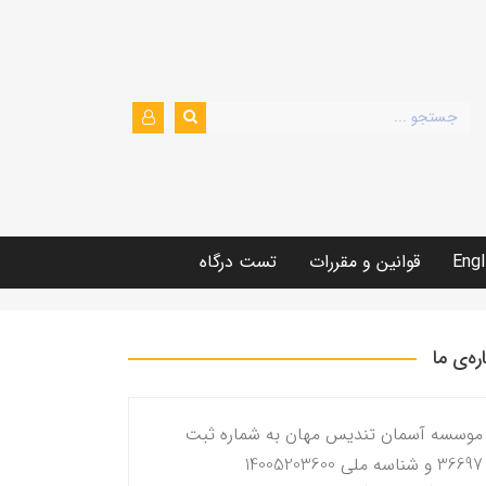
Engl
قوانین و مقررات
تست درگاه
اره‌ی ما
موسسه آسمان تندیس مهان به شماره ثبت
36697 و شناسه ملی 14005203600