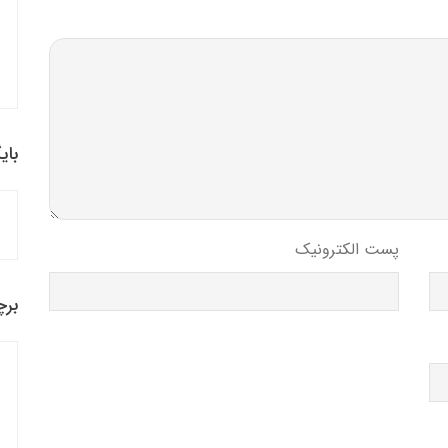
بای
پست الکترونیک
برچ