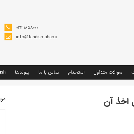
02141858000
info@tandismahan.ir
ت
سوالات متداول
استخدام
تماس با ما
پیوندها
ish
 اخذ آن
درب