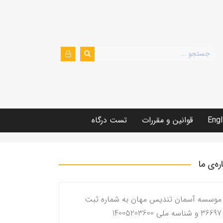
Engl
قوانین و مقررات
تست درگاه
اره‌ی ما
موسسه آسمان تندیس مهان به شماره ثبت
36697 و شناسه ملی 14005203600