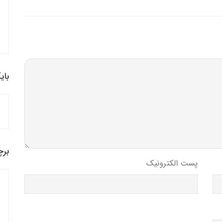
بای
برچ
پست الکترونیک